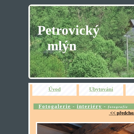
Petrovický
mlýn
Úvod
Ubytování
Fotogalerie
-
interiéry
-
fotografie
<< předchoz