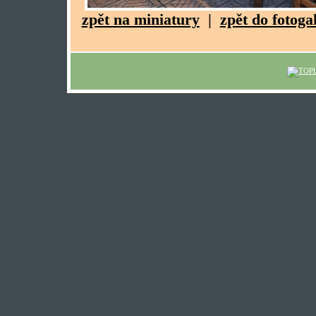
zpět na miniatury
|
zpět do fotoga