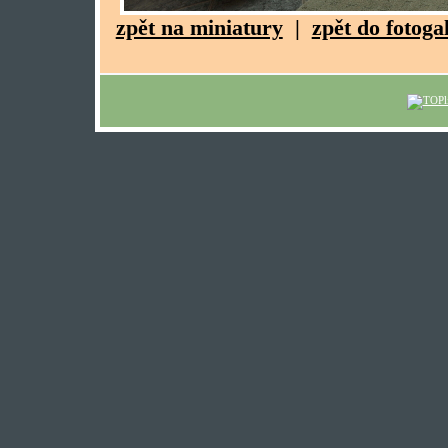
zpět na miniatury
|
zpět do fotoga