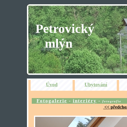
Petrovický
mlýn
Úvod
Ubytování
Fotogalerie
-
interiéry
-
fotografie
<< předchoz